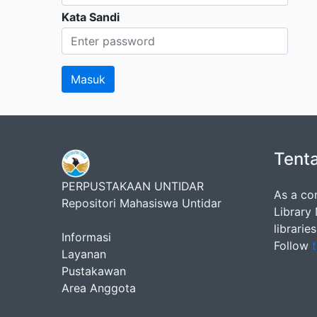
Kata Sandi
Tent
PERPUSTAKAAN UNTIDAR
As a co
Repositori Mahasiswa Untidar
Library
librarie
Informasi
Follow
t
Layanan
Pustakawan
Area Anggota