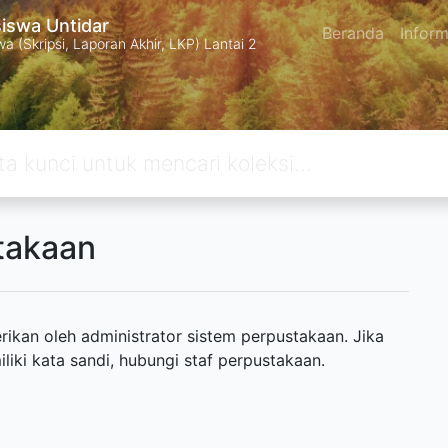
swa Untidar
Beranda
Inform
 (Skripsi, Laporan Akhir, LKP) Lantai 2
takaan
ikan oleh administrator sistem perpustakaan. Jika
ki kata sandi, hubungi staf perpustakaan.