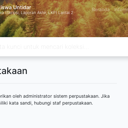
swa Untidar
Beranda
Inform
 (Skripsi, Laporan Akhir, LKP) Lantai 2
takaan
ikan oleh administrator sistem perpustakaan. Jika
ki kata sandi, hubungi staf perpustakaan.