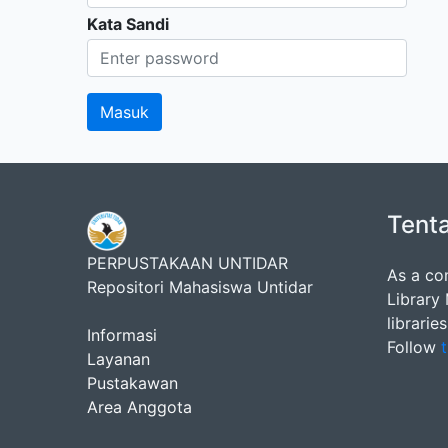
Kata Sandi
Tent
PERPUSTAKAAN UNTIDAR
As a co
Repositori Mahasiswa Untidar
Library
librarie
Informasi
Follow
t
Layanan
Pustakawan
Area Anggota