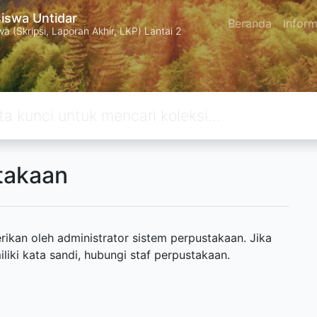
swa Untidar
Beranda
Inform
 (Skripsi, Laporan Akhir, LKP) Lantai 2
takaan
ikan oleh administrator sistem perpustakaan. Jika
ki kata sandi, hubungi staf perpustakaan.