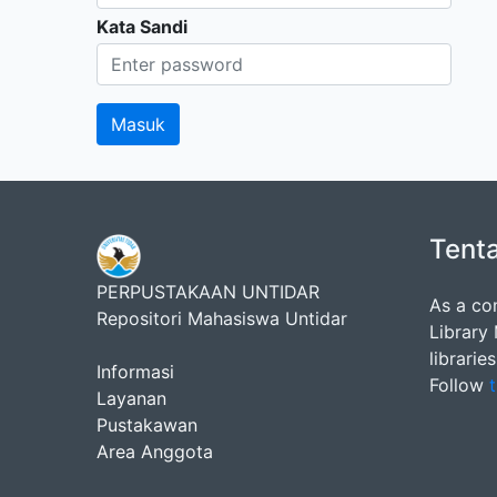
Kata Sandi
Tent
PERPUSTAKAAN UNTIDAR
As a co
Repositori Mahasiswa Untidar
Library
librarie
Informasi
Follow
t
Layanan
Pustakawan
Area Anggota