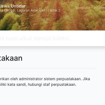
swa Untidar
Beranda
Inform
 (Skripsi, Laporan Akhir, LKP) Lantai 2
takaan
ikan oleh administrator sistem perpustakaan. Jika
ki kata sandi, hubungi staf perpustakaan.