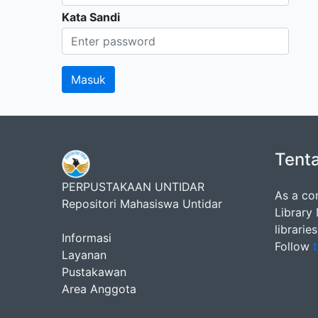
Kata Sandi
Tent
PERPUSTAKAAN UNTIDAR
As a co
Repositori Mahasiswa Untidar
Library
librarie
Informasi
Follow
t
Layanan
Pustakawan
Area Anggota