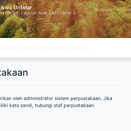
swa Untidar
Beranda
Inform
 (Skripsi, Laporan Akhir, LKP) Lantai 2
takaan
ikan oleh administrator sistem perpustakaan. Jika
ki kata sandi, hubungi staf perpustakaan.