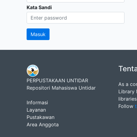
Kata Sandi
Tent
PERPUSTAKAAN UNTIDAR
As a co
Repositori Mahasiswa Untidar
Library
librarie
Informasi
Follow
t
Layanan
Pustakawan
Area Anggota