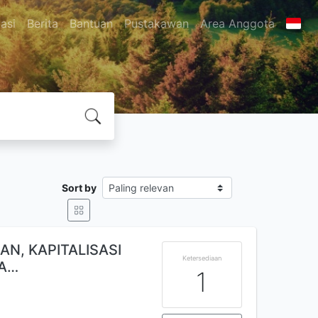
asi
Berita
Bantuan
Pustakawan
Area Anggota
Sort by
N, KAPITALISASI
Ketersediaan
YA…
1