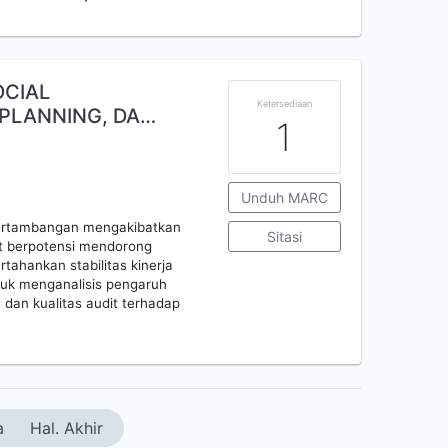
OCIAL
Ketersediaan
 PLANNING, DA…
1
Unduh MARC
ertambangan mengakibatkan
Sitasi
ut berpotensi mendorong
hankan stabilitas kinerja
ntuk menganalisis pengaruh
g, dan kualitas audit terhadap
a
Hal. Akhir