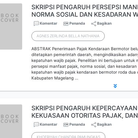
SKRIPSI PENGARUH PERSEPSI MAN
NORMA SOSIAL DAN KESADARAN W
Komentar
Penanda
Bagikan
AGNES ZERLINDA BELLA NATHANIA
ABSTRAK Penerimaan Pajak Kendaraan Bermotor bel
ditetapkan pemerintah daerah, mengindikasikan adan
kepatuhan wajib pajak. Penelitian ini bertujuan untuk
persepsi manfaat pajak, norma sosial, dan kesadaran
kepatuhan wajib pajak kendaraan bermotor roda dua o
Kabupaten Magelang …
SKRIPSI PENGARUH KEPERCAYAAN 
KEKUASAAN OTORITAS PAJAK, DA
Komentar
Penanda
Bagikan
KHOERIYAH CHANDRA PAMUNGKAS