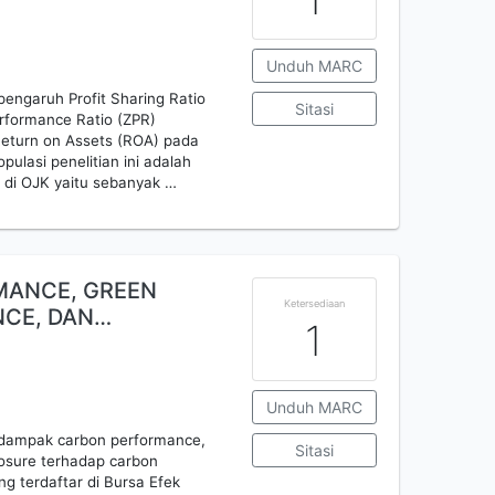
Unduh MARC
pengaruh Profit Sharing Ratio
Sitasi
erformance Ratio (ZPR)
Return on Assets (ROA) pada
ulasi penelitian ini adalah
r di OJK yaitu sebanyak …
MANCE, GREEN
Ketersediaan
NCE, DAN…
1
Unduh MARC
s dampak carbon performance,
Sitasi
posure terhadap carbon
g terdaftar di Bursa Efek