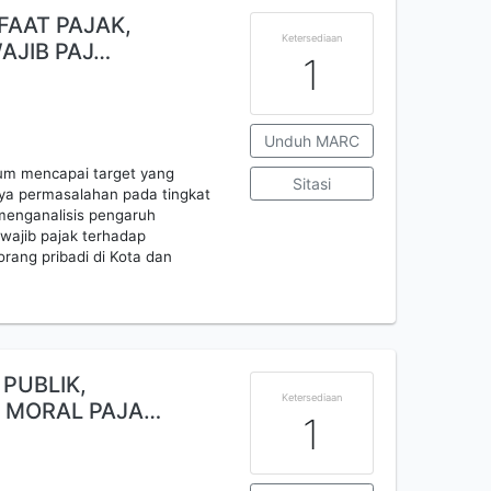
FAAT PAJAK,
Ketersediaan
AJIB PAJ…
1
Unduh MARC
um mencapai target yang
Sitasi
ya permasalahan pada tingkat
 menganalisis pengaruh
 wajib pajak terhadap
rang pribadi di Kota dan
PUBLIK,
Ketersediaan
N MORAL PAJA…
1