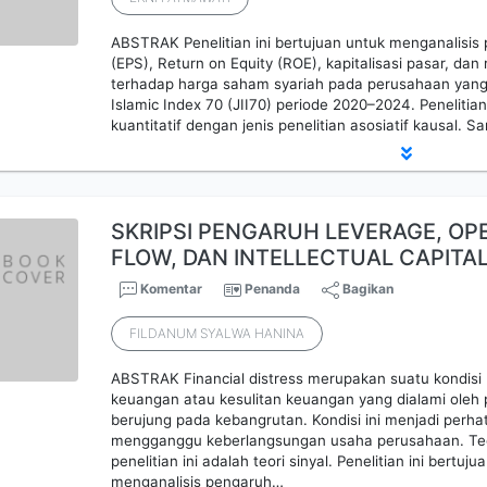
ABSTRAK Penelitian ini bertujuan untuk menganalisis
(EPS), Return on Equity (ROE), kapitalisasi pasar, dan
terhadap harga saham syariah pada perusahaan yang
Islamic Index 70 (JII70) periode 2020–2024. Penelit
kuantitatif dengan jenis penelitian asosiatif kausal. S
SKRIPSI PENGARUH LEVERAGE, OP
FLOW, DAN INTELLECTUAL CAPITA
Komentar
Penanda
Bagikan
FILDANUM SYALWA HANINA
ABSTRAK Financial distress merupakan suatu kondis
keuangan atau kesulitan keuangan yang dialami oleh
berujung pada kebangrutan. Kondisi ini menjadi perha
mengganggu keberlangsungan usaha perusahaan. Teo
penelitian ini adalah teori sinyal. Penelitian ini bertu
menganalisis pengaruh…