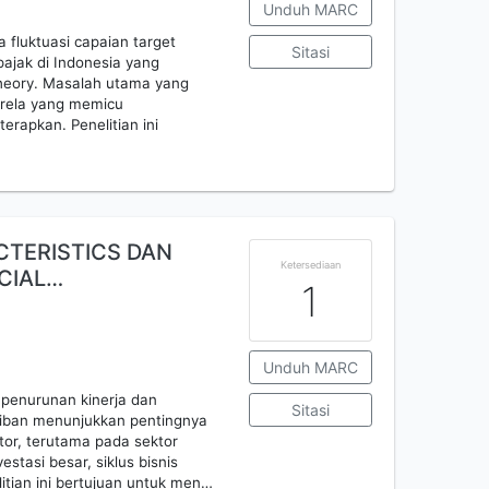
Unduh MARC
 fluktuasi capaian target
Sitasi
pajak di Indonesia yang
Theory. Masalah utama yang
arela yang memicu
rapkan. Penelitian ini
CTERISTICS DAN
Ketersediaan
NCIAL…
1
Unduh MARC
i penurunan kinerja dan
Sitasi
ban menunjukkan pentingnya
tor, terutama pada sektor
estasi besar, siklus bisnis
litian ini bertujuan untuk men…