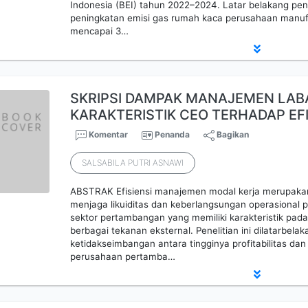
Indonesia (BEI) tahun 2022–2024. Latar belakang pene
peningkatan emisi gas rumah kaca perusahaan manufa
mencapai 3…
SKRIPSI DAMPAK MANAJEMEN LAB
KARAKTERISTIK CEO TERHADAP EF
Komentar
Penanda
Bagikan
SALSABILA PUTRI ASNAWI
ABSTRAK Efisiensi manajemen modal kerja merupakan
menjaga likuiditas dan keberlangsungan operasional
sektor pertambangan yang memiliki karakteristik pa
berbagai tekanan eksternal. Penelitian ini dilatarbela
ketidakseimbangan antara tingginya profitabilitas da
perusahaan pertamba…