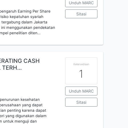
Unduh MARC
 pengaruh Earning Per Share
Sitasi
 risiko kepatuhan syariah
 tergabung dalam Jakarta
ian ini menggunakan pendekatan
ampel penelitian diten…
ERATING CASH
Ketersediaan
L TERH…
1
Unduh MARC
i penurunan kesehatan
Sitasi
 perusahaan yang dapat
tian penting karena dapat
ri yang digunakan dalam
juan untuk menguji dan