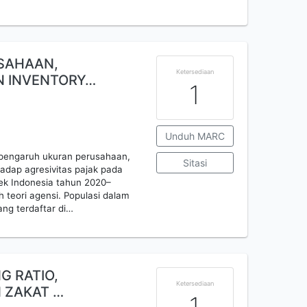
SAHAAN,
Ketersediaan
AN INVENTORY…
1
Unduh MARC
s pengaruh ukuran perusahaan,
Sitasi
rhadap agresivitas pajak pada
ek Indonesia tahun 2020–
h teori agensi. Populasi dalam
ang terdaftar di…
G RATIO,
Ketersediaan
N ZAKAT …
1