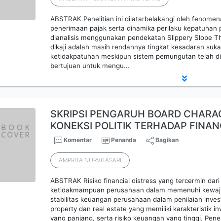
ABSTRAK Penelitian ini dilatarbelakangi oleh fenomena
penerimaan pajak serta dinamika perilaku kepatuhan 
dianalisis menggunakan pendekatan Slippery Slope 
dikaji adalah masih rendahnya tingkat kesadaran suk
ketidakpatuhan meskipun sistem pemungutan telah dite
bertujuan untuk mengu…
SKRIPSI PENGARUH BOARD CHARA
KONEKSI POLITIK TERHADAP FINA
Komentar
Penanda
Bagikan
AMPRITA NURVITASARI
ABSTRAK Risiko financial distress yang tercermin dar
ketidakmampuan perusahaan dalam memenuhi kewaji
stabilitas keuangan perusahaan dalam penilaian inves
property dan real estate yang memiliki karakteristik inv
yang panjang, serta risiko keuangan yang tinggi. Pene