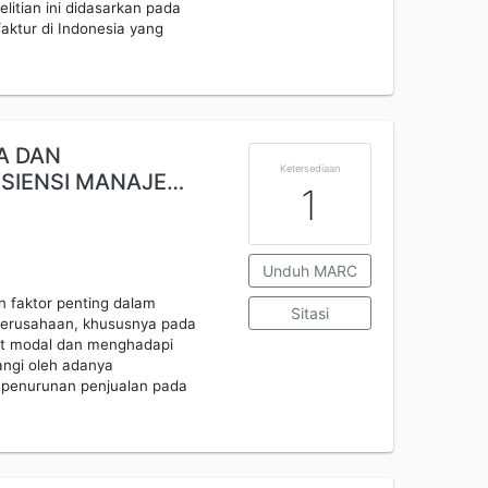
litian ini didasarkan pada
ktur di Indonesia yang
A DAN
Ketersediaan
ISIENSI MANAJE…
1
Unduh MARC
 faktor penting dalam
Sitasi
 perusahaan, khususnya pada
dat modal dan menghadapi
kangi oleh adanya
n penurunan penjualan pada