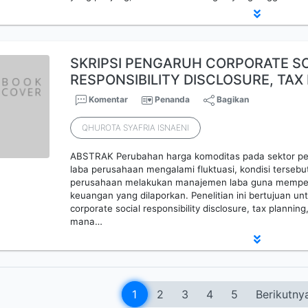
SKRIPSI PENGARUH CORPORATE S
RESPONSIBILITY DISCLOSURE, TAX
Komentar
Penanda
Bagikan
QHUROTA SYAFRIA ISNAENI
ABSTRAK Perubahan harga komoditas pada sektor p
laba perusahaan mengalami fluktuasi, kondisi terseb
perusahaan melakukan manajemen laba guna memperta
keuangan yang dilaporkan. Penelitian ini bertujuan u
corporate social responsibility disclosure, tax plannin
mana…
1
2
3
4
5
Berikutny