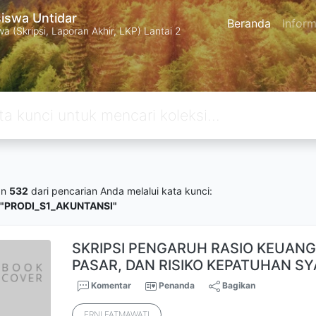
swa Untidar
Beranda
Inform
 (Skripsi, Laporan Akhir, LKP) Lantai 2
an
532
dari pencarian Anda melalui kata kunci:
="PRODI_S1_AKUNTANSI"
SKRIPSI PENGARUH RASIO KEUANGA
PASAR, DAN RISIKO KEPATUHAN S
Komentar
Penanda
Bagikan
ERNI FATMAWATI