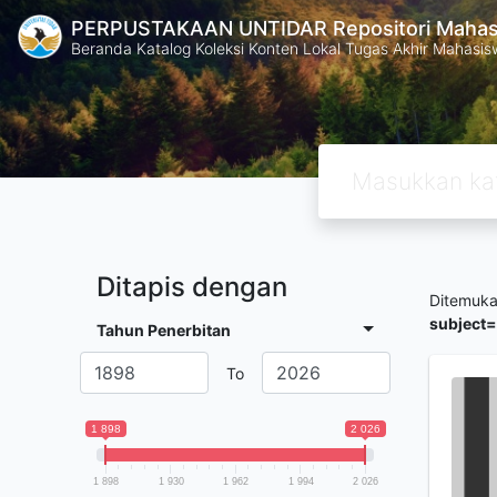
PERPUSTAKAAN UNTIDAR Repositori Mahasi
Beranda Katalog Koleksi Konten Lokal Tugas Akhir Mahasiswa
Ditapis dengan
Ditemuk
subject
Tahun Penerbitan
To
1 898
2 026
1 898
1 930
1 962
1 994
2 026