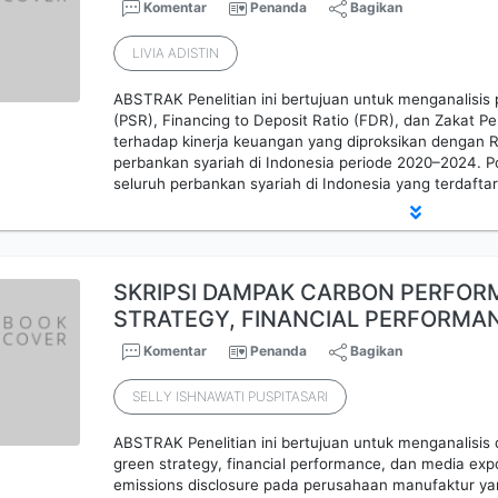
Komentar
Penanda
Bagikan
LIVIA ADISTIN
ABSTRAK Penelitian ini bertujuan untuk menganalisis 
(PSR), Financing to Deposit Ratio (FDR), dan Zakat P
terhadap kinerja keuangan yang diproksikan dengan 
perbankan syariah di Indonesia periode 2020–2024. Pop
seluruh perbankan syariah di Indonesia yang terdafta
SKRIPSI DAMPAK CARBON PERFOR
STRATEGY, FINANCIAL PERFORMA
Komentar
Penanda
Bagikan
SELLY ISHNAWATI PUSPITASARI
ABSTRAK Penelitian ini bertujuan untuk menganalisi
green strategy, financial performance, dan media ex
emissions disclosure pada perusahaan manufaktur yan