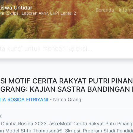
swa Untidar
Beranda
Inform
 (Skripsi, Laporan Akhir, LKP) Lantai 2
PSI MOTIF CERITA RAKYAT PUTRI PIN
GRANG: KAJIAN SASTRA BANDINGAN
IA ROSIDA FITRIYANI
- Nama Orang;
K
i, Chintia Rosida 2023. â€œMotif Cerita Rakyat Putri Pina
n Model Stith Thompsonâ€. Skripsi. Program Studi Pendid