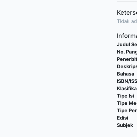
Keters
Tidak ad
Informa
Judul Se
No. Pang
Penerbi
Deskrips
Bahasa
ISBN/IS
Klasifika
Tipe Isi
Tipe Me
Tipe P
Edisi
Subjek