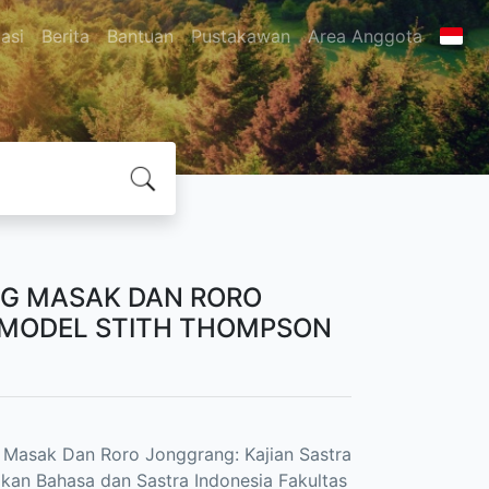
asi
Berita
Bantuan
Pustakawan
Area Anggota
ANG MASAK DAN RORO
 MODEL STITH THOMPSON
ng Masak Dan Roro Jonggrang: Kajian Sastra
ikan Bahasa dan Sastra Indonesia Fakultas