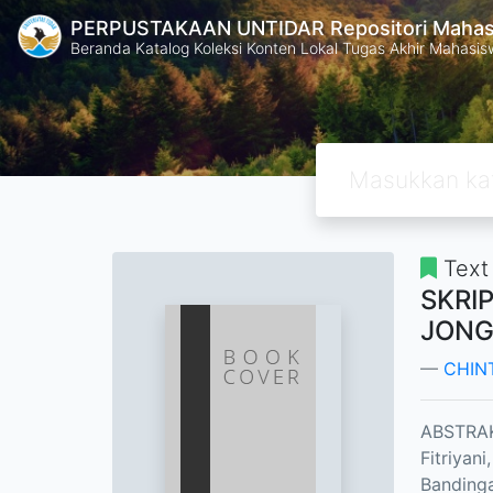
PERPUSTAKAAN UNTIDAR Repositori Mahasi
Beranda Katalog Koleksi Konten Lokal Tugas Akhir Mahasiswa
Text
SKRI
JONG
CHINT
ABSTRA
Fitriyan
Bandinga