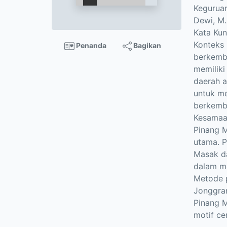
Keguruan
Dewi, M.
Kata Kun
Konteks 
Penanda
Bagikan
berkemba
memiliki
daerah a
untuk me
berkemba
Kesamaan
Pinang 
utama. P
Masak da
dalam me
Metode p
Jonggran
Pinang M
motif ce