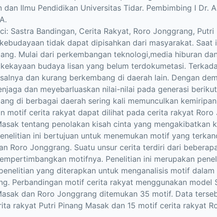
 dan Ilmu Pendidikan Universitas Tidar. Pembimbing I Dr. A
A.
ci: Sastra Bandingan, Cerita Rakyat, Roro Jonggrang, Putri
kebudayaan tidak dapat dipisahkan dari masyarakat. Saat in
ng. Mulai dari perkembangan teknologi,media hiburan dan
 kekayaan budaya lisan yang belum terdokumetasi. Terkad
salnya dan kurang berkembang di daerah lain. Dengan demik
njaga dan meyebarluaskan nilai-nilai pada generasi beriku
ng di berbagai daerah sering kali memunculkan kemiripan 
 motif cerita rakyat dapat dilihat pada cerita rakyat Roro
Masak tentang penolakan kisah cinta yang mengakibatkan
enelitian ini bertujuan untuk menemukan motif yang terkan
n Roro Jonggrang. Suatu unsur cerita terdiri dari beberap
mpertimbangkan motifnya. Penelitian ini merupakan peneli
enelitian yang diterapkan untuk menganalisis motif dalam 
g. Perbandingan motif cerita rakyat menggunakan model S
asak dan Roro Jonggrang ditemukan 35 motif. Data tersebu
rita rakyat Putri Pinang Masak dan 15 motif cerita rakyat