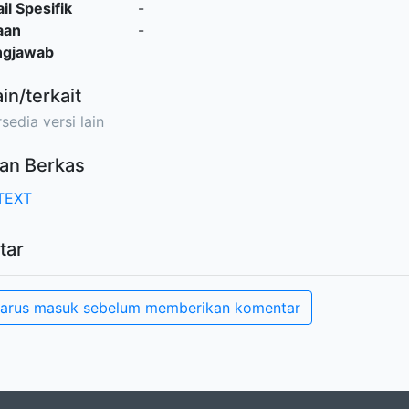
il Spesifik
-
aan
-
ngjawab
ain/terkait
sedia versi lain
an Berkas
TEXT
tar
arus masuk sebelum memberikan komentar