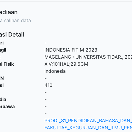
ediaan
a salinan data
si Detail
ri
-
gil
INDONESIA FIT M 2023
t
MAGELANG
:
UNIVERSITAS TIDAR
.,
20
i Fisik
XIV;101HAL;29.5CM
Indonesia
SN
-
si
410
-
dia
-
embawa
-
-
PRODI_S1_PENDIDIKAN_BAHASA_DAN
FAKULTAS_KEGURUAN_DAN_ILMU_PEN