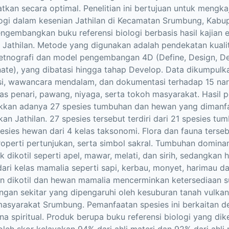
tkan secara optimal. Penelitian ini bertujuan untuk mengkaji 
ogi dalam kesenian Jathilan di Kecamatan Srumbung, Kabu
ngembangkan buku referensi biologi berbasis hasil kajian 
 Jathilan. Metode yang digunakan adalah pendekatan kuali
etnografi dan model pengembangan 4D (Define, Design, De
ate), yang dibatasi hingga tahap Develop. Data dikumpulka
si, wawancara mendalam, dan dokumentasi terhadap 15 na
atas penari, pawang, niyaga, serta tokoh masyarakat. Hasil p
kkan adanya 27 spesies tumbuhan dan hewan yang dimanf
kan Jathilan. 27 spesies tersebut terdiri dari 21 spesies tu
esies hewan dari 4 kelas taksonomi. Flora dan fauna terse
properti pertunjukan, serta simbol sakral. Tumbuhan dominan
 dikotil seperti apel, mawar, melati, dan sirih, sedangkan
dari kelas mamalia seperti sapi, kerbau, monyet, harimau d
n dikotil dan hewan mamalia mencerminkan ketersediaan s
ungan sekitar yang dipengaruhi oleh kesuburan tanah vulkani
masyarakat Srumbung. Pemanfaatan spesies ini berkaitan d
a spiritual. Produk berupa buku referensi biologi yang d