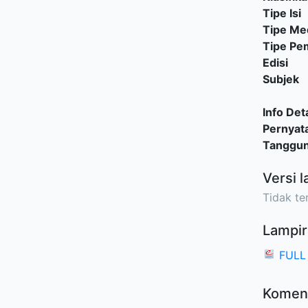
Tipe Isi
Tipe Me
Tipe P
Edisi
Subjek
Info Deta
Pernyat
Tanggu
Versi l
Tidak ter
Lampir
FULL
Komen