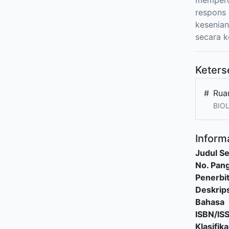
memperol
respons 
kesenian
secara k
Keters
#
Rua
BIOL
Informa
Judul Se
No. Pang
Penerbi
Deskrips
Bahasa
ISBN/IS
Klasifika