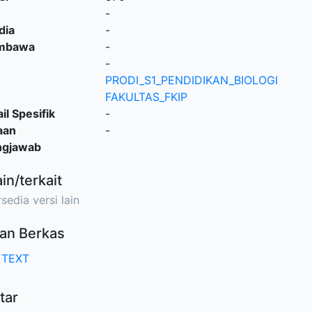
-
dia
-
embawa
-
-
PRODI_S1_PENDIDIKAN_BIOLOGI
FAKULTAS_FKIP
il Spesifik
-
aan
-
ngjawab
ain/terkait
sedia versi lain
an Berkas
 TEXT
tar