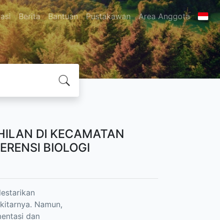
asi
Berita
Bantuan
Pustakawan
Area Anggota
THILAN DI KECAMATAN
RENSI BIOLOGI
estarikan
kitarnya. Namun,
mentasi dan