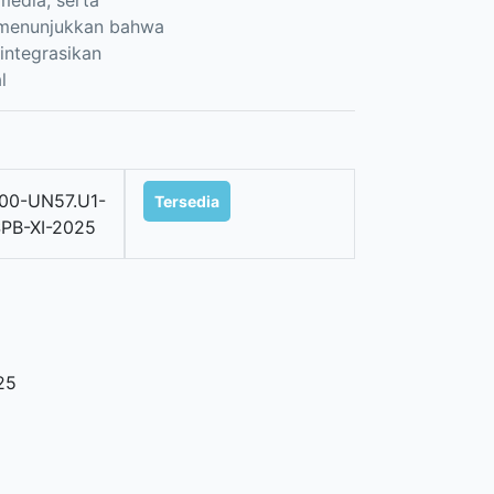
media, serta
i menunjukkan bahwa
iintegrasikan
l
00-UN57.U1-
Tersedia
PB-XI-2025
25