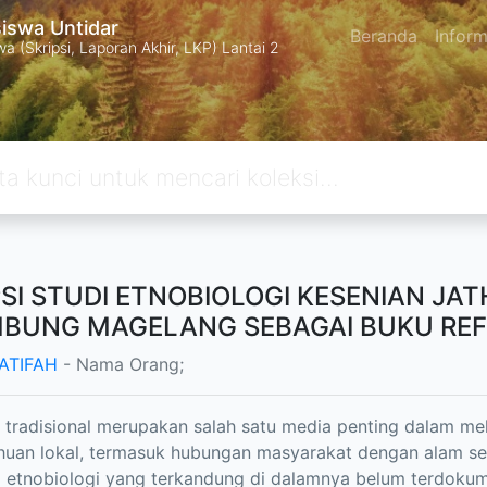
swa Untidar
Beranda
Inform
 (Skripsi, Laporan Akhir, LKP) Lantai 2
PSI STUDI ETNOBIOLOGI KESENIAN JA
BUNG MAGELANG SEBAGAI BUKU REFE
LATIFAH
- Nama Orang;
 tradisional merupakan salah satu media penting dalam mel
uan lokal, termasuk hubungan masyarakat dengan alam se
lai etnobiologi yang terkandung di dalamnya belum terdoku