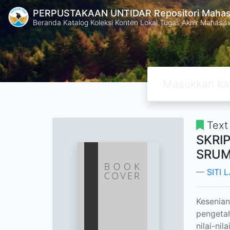
PERPUSTAKAAN UNTIDAR Repositori Mahasi
Beranda Katalog Koleksi Konten Lokal Tugas Akhir Mahasiswa
Text
SKRI
SRUM
SITI 
Kesenian
pengetah
nilai-ni