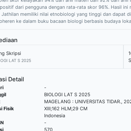
eh skor kelayakan 94% dari ahli materi dan 92% dari ahli 
positif dari pengguna dengan rata-rata skor 96%. Hasil in
 Jathilan memiliki nilai etnobiologi yang tinggi dan dapat d
oheren ke dalam buku bacaan biologi berbasis budaya loka
ediaan
ng Skripsi
1
S
OGI LAT S 2025
si Detail
ri
-
gil
BIOLOGI LAT S 2025
t
MAGELANG
:
UNIVERSITAS TIDAR
.,
20
i Fisik
XIII;162 HLM;29 CM
Indonesia
SN
-
si
570