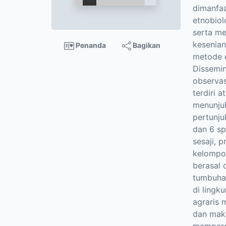
dimanfaa
etnobiol
serta me
kesenian
Penanda
Bagikan
metode 
Dissemin
observa
terdiri 
menunju
pertunju
dan 6 sp
sesaji, 
kelompok
berasal 
tumbuha
di lingk
agraris 
dan makn