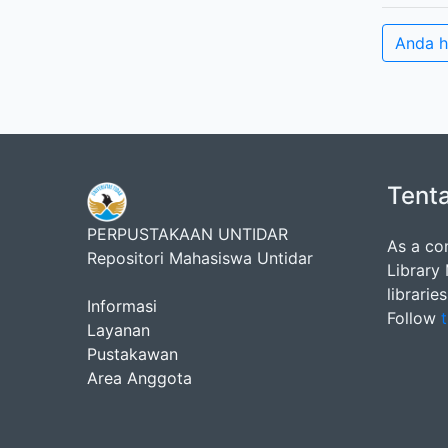
Anda h
Tent
PERPUSTAKAAN UNTIDAR
As a co
Repositori Mahasiswa Untidar
Library
librarie
Informasi
Follow
t
Layanan
Pustakawan
Area Anggota