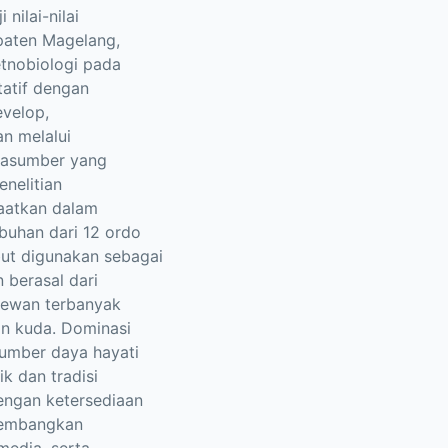
nilai-nilai
paten Magelang,
etnobiologi pada
tatif dengan
velop,
n melalui
rasumber yang
enelitian
aatkan dalam
mbuhan dari 12 ordo
but digunakan sebagai
 berasal dari
 hewan terbanyak
an kuda. Dominasi
umber daya hayati
k dan tradisi
engan ketersediaan
ikembangkan