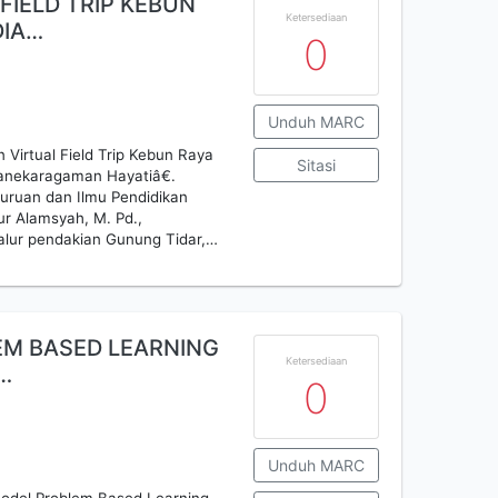
FIELD TRIP KEBUN
Ketersediaan
DIA…
0
Unduh MARC
Virtual Field Trip Kebun Raya
Sitasi
anekaragaman Hayatiâ€.
guruan dan Ilmu Pendidikan
r Alamsyah, M. Pd.,
 Jalur pendakian Gunung Tidar,…
EM BASED LEARNING
Ketersediaan
C…
0
Unduh MARC