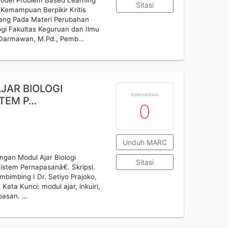
odel Problem Based Learning
Sitasi
 Kemampuan Berpikir Kritis
ang Pada Materi Perubahan
ogi Fakultas Keguruan dan Ilmu
ka Darmawan, M.Pd., Pemb…
JAR BIOLOGI
Ketersediaan
STEM P…
0
Unduh MARC
gan Modul Ajar Biologi
Sitasi
istem Pernapasanâ€. Skripsi.
mbimbing I Dr. Setiyo Prajoko,
Kata Kunci: modul ajar, inkuiri,
pasan. …