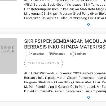
ABSTRAK Faridatun Nashihah. 2023. â€œPengaruh M
(PBL) Berbasis Socio-Scientific Issues (SSI) Terhadap
Dan Keterampilan Komunikasi Siswa MAN Kota Magel
Lingkunganâ€. Skripsi. Program Studi Pendidikan Biol
Pendidikan Universitas Tidar. Pembimbing I Dr. Eric
SKRIPSI PENGEMBANGAN MODUL A
BERBASIS INKUIRI PADA MATERI SI
Komentar
Penanda
Bagikan
YUNI ANISA WIDIYANTI
ABSTRAK Widiyanti, Yuni Anisa. 2023. â€œPengemban
Berbasis Inkuiri pada Materi Sistem Pencernaan dan S
Program Studi Pendidikan Biologi Universitas Tidar. Pe
M. Pd., Pembimbing II Karunia Galih Permadani, M. Sc. 
kurikulum merdeka, sistem pencernaan, sistem perna