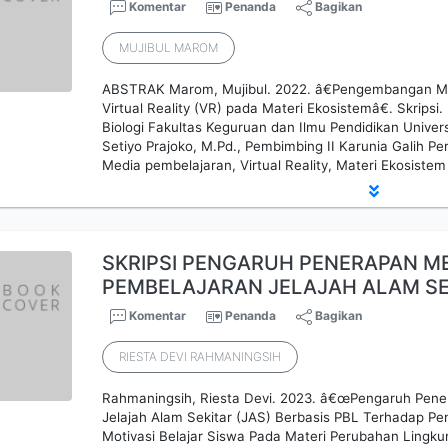
Komentar
Penanda
Bagikan
MUJIBUL MAROM
ABSTRAK Marom, Mujibul. 2022. â€Pengembangan Me
Virtual Reality (VR) pada Materi Ekosistemâ€. Skripsi
Biologi Fakultas Keguruan dan Ilmu Pendidikan Univers
Setiyo Prajoko, M.Pd., Pembimbing II Karunia Galih Pe
Media pembelajaran, Virtual Reality, Materi Ekosist
SKRIPSI PENGARUH PENERAPAN M
PEMBELAJARAN JELAJAH ALAM SEK
Komentar
Penanda
Bagikan
RIESTA DEVI RAHMANINGSIH
Rahmaningsih, Riesta Devi. 2023. â€œPengaruh Pen
Jelajah Alam Sekitar (JAS) Berbasis PBL Terhadap
Motivasi Belajar Siswa Pada Materi Perubahan Ling