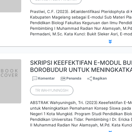
Prastiwi, C.F. (2023). â€œIdentifikasi Pteridophyta di
Kabupaten Magelang sebagai E-modul Sub Materi Plan
Pendidikan Biologi Fakultas Keguruan dan Ilmu Pendidi
Pembimbing I Muhammad Radian Nur Alamsyah, M.Pd.,
Permadani, M.Sc. Kata Kunci: Bukit Sleker Asri, E-mod
SKRIPSI KEEFEKTIFAN E-MODUL BU
BOROBUDUR UNTUK MENINGKAT
Komentar
Penanda
Bagikan
TRI WAHYUNINGSIH
ABSTRAK Wahyuningsih, Tri. (2023).Keeefektifan E-M
untuk Meningkatkan Pemahaman Konsep Siswa pada 
Negeri 1 Kota Mungkid. Program Studi Pendidikan Biol
Pendidikan Universitas Tidar. Pembimbing I Dr. Eric
II Muhammad Radian Nur Alamsyah, M.Pd. Kata Kunci: