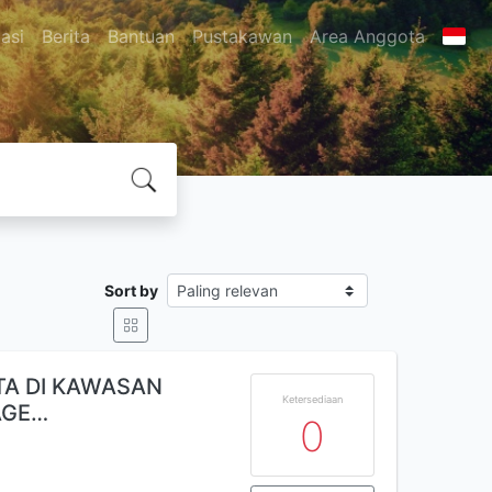
asi
Berita
Bantuan
Pustakawan
Area Anggota
Sort by
YTA DI KAWASAN
Ketersediaan
AGE…
0