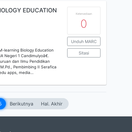
 BIOLOGY EDUCATION
Ketersediaan
0
Unduh MARC
-learning Biology Education
Sitasi
MA Negeri 1 Candimulyoâ€.
guruan dan Ilmu Pendidikan
 M.Pd., Pembimbing II Serafica
Bedu apps, media…
5
Berikutnya
Hal. Akhir