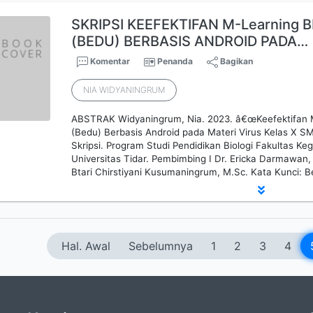
SKRIPSI KEEFEKTIFAN M-Learning
(BEDU) BERBASIS ANDROID PADA…
Komentar
Penanda
Bagikan
NIA WIDYANINGRUM
ABSTRAK Widyaningrum, Nia. 2023. â€œKeefektifan M
(Bedu) Berbasis Android pada Materi Virus Kelas X S
Skripsi. Program Studi Pendidikan Biologi Fakultas Ke
Universitas Tidar. Pembimbing I Dr. Ericka Darmawan,
Btari Chirstiyani Kusumaningrum, M.Sc. Kata Kunci: 
Hal. Awal
Sebelumnya
1
2
3
4