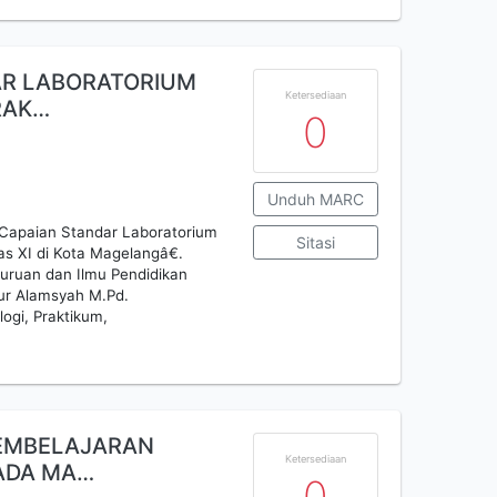
DAR LABORATORIUM
Ketersediaan
RAK…
0
Unduh MARC
Capaian Standar Laboratorium
Sitasi
as XI di Kota Magelangâ€.
guruan dan Ilmu Pendidikan
ur Alamsyah M.Pd.
logi, Praktikum,
PEMBELAJARAN
Ketersediaan
PADA MA…
0