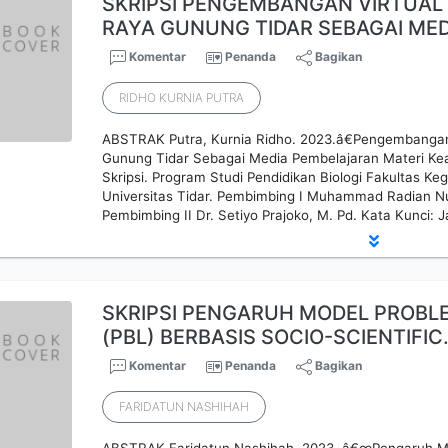
SKRIPSI PENGEMBANGAN VIRTUAL 
RAYA GUNUNG TIDAR SEBAGAI ME
Komentar
Penanda
Bagikan
RIDHO KURNIA PUTRA
ABSTRAK Putra, Kurnia Ridho. 2023.â€Pengembangan 
Gunung Tidar Sebagai Media Pembelajaran Materi Ke
Skripsi. Program Studi Pendidikan Biologi Fakultas Ke
Universitas Tidar. Pembimbing I Muhammad Radian Nu
Pembimbing II Dr. Setiyo Prajoko, M. Pd. Kata Kunci:
SKRIPSI PENGARUH MODEL PROBL
(PBL) BERBASIS SOCIO-SCIENTIFI
Komentar
Penanda
Bagikan
FARIDATUN NASHIHAH