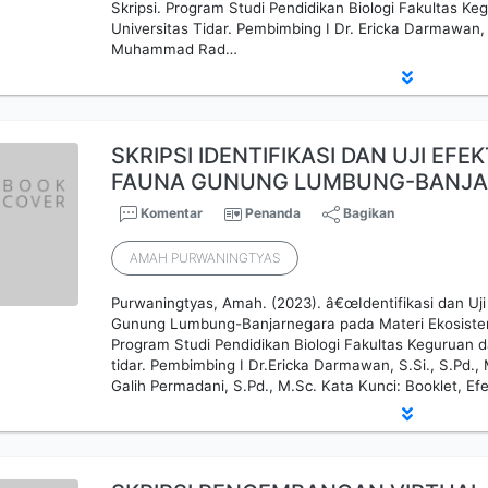
Skripsi. Program Studi Pendidikan Biologi Fakultas Ke
Universitas Tidar. Pembimbing I Dr. Ericka Darmawan,
Muhammad Rad…
SKRIPSI IDENTIFIKASI DAN UJI EFE
FAUNA GUNUNG LUMBUNG-BANJ
Komentar
Penanda
Bagikan
AMAH PURWANINGTYAS
Purwaningtyas, Amah. (2023). â€œIdentifikasi dan Uji 
Gunung Lumbung-Banjarnegara pada Materi Ekosistem
Program Studi Pendidikan Biologi Fakultas Keguruan d
tidar. Pembimbing I Dr.Ericka Darmawan, S.Si., S.Pd.,
Galih Permadani, S.Pd., M.Sc. Kata Kunci: Booklet, Efe