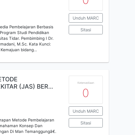
Unduh MARC
dia Pembelajaran Berbasis
Sitasi
. Program Studi Pendidikan
itas Tidar. Pembimbing I Dr.
rmadani, M.Sc. Kata Kunci:
em Kemajuan bidang…
ETODE
Ketersediaan
ITAR (JAS) BER…
0
Unduh MARC
erapan Metode Pembelajaran
Sitasi
 Pemahaman Konsep Dan
kungan Di Man Temanggungâ€.