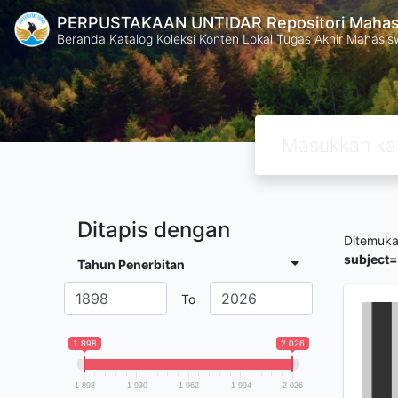
PERPUSTAKAAN UNTIDAR Repositori Mahasi
Beranda Katalog Koleksi Konten Lokal Tugas Akhir Mahasiswa
Ditapis dengan
Ditemuk
subject
Tahun Penerbitan
To
1 898
2 026
1 898
1 930
1 962
1 994
2 026