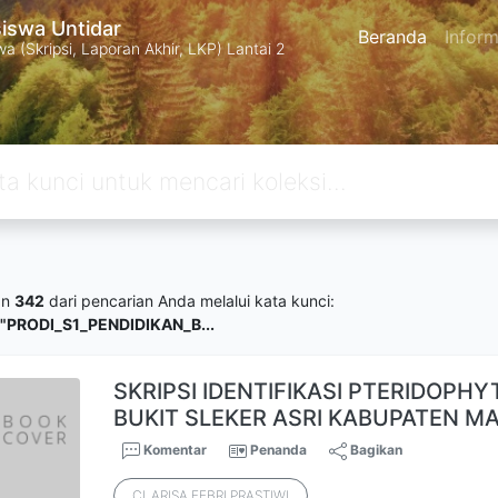
swa Untidar
Beranda
Inform
 (Skripsi, Laporan Akhir, LKP) Lantai 2
an
342
dari pencarian Anda melalui kata kunci:
="PRODI_S1_PENDIDIKAN_B...
SKRIPSI IDENTIFIKASI PTERIDOPH
BUKIT SLEKER ASRI KABUPATEN M
Komentar
Penanda
Bagikan
CLARISA FEBRI PRASTIWI