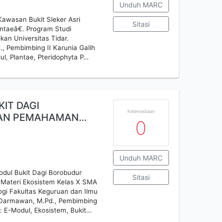
Unduh MARC
 Kawasan Bukit Sleker Asri
Sitasi
taeâ€. Program Studi
kan Universitas Tidar.
 Pembimbing II Karunia Galih
ul, Plantae, Pteridophyta P…
KIT DAGI
Ketersediaan
KAN PEMAHAMAN…
0
Unduh MARC
odul Bukit Dagi Borobudur
Sitasi
Materi Ekosistem Kelas X SMA
ogi Fakultas Keguruan dan Ilmu
ka Darmawan, M.Pd., Pembimbing
 E-Modul, Ekosistem, Bukit…