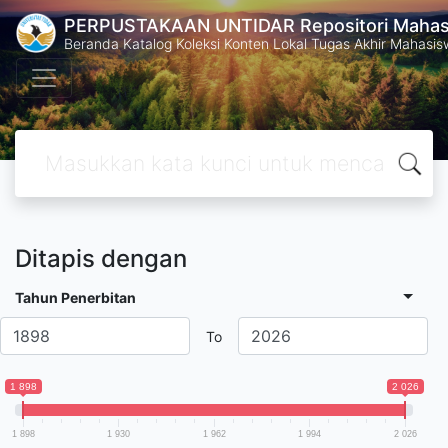
PERPUSTAKAAN UNTIDAR Repositori Mahasi
Beranda Katalog Koleksi Konten Lokal Tugas Akhir Mahasiswa
Ditapis dengan
Tahun Penerbitan
To
1 898
2 026
1 898
1 930
1 962
1 994
2 026