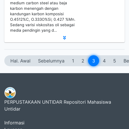
medium carbon steel atau baja
karbon menengah dengan
kandungan karbon komposisi
O.4512%C, O.333O%Si; 0.427 %Mn.
Sedang varisi viskositas oli sebagai
media pendingin yang d…
Hal. Awal
Sebelumnya
1
2
3
4
5
Be
PERPUSTAKAAN UNTIDAR Repositori Mahasiswa
Untidar
Informasi