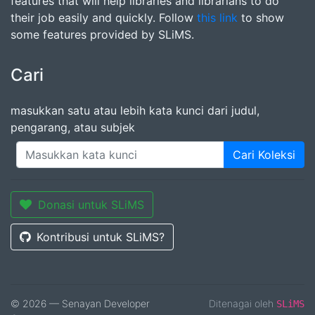
features that will help libraries and librarians to do
their job easily and quickly. Follow
this link
to show
some features provided by SLiMS.
Cari
masukkan satu atau lebih kata kunci dari judul,
pengarang, atau subjek
Cari Koleksi
Donasi untuk SLiMS
Kontribusi untuk SLiMS?
© 2026 — Senayan Developer
Ditenagai oleh
SLiMS