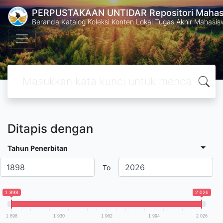
PERPUSTAKAAN UNTIDAR Repositori Mahasi
Beranda Katalog Koleksi Konten Lokal Tugas Akhir Mahasiswa
Ditapis dengan
Tahun Penerbitan
To
1 898
2 026
1 898
1 930
1 962
1 994
2 026