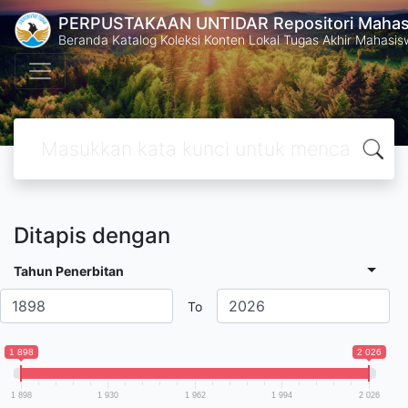
PERPUSTAKAAN UNTIDAR Repositori Mahasi
Beranda Katalog Koleksi Konten Lokal Tugas Akhir Mahasiswa
Ditapis dengan
Tahun Penerbitan
To
1 898
2 026
1 898
1 930
1 962
1 994
2 026