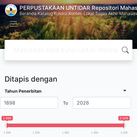
PERPUSTAKAAN UNTIDAR Repositori Mahasi
Beranda Katalog Koleksi Konten Lokal Tugas Akhir Mahasiswa
Ditapis dengan
Tahun Penerbitan
To
1 898
2 026
1 898
1 930
1 962
1 994
2 026