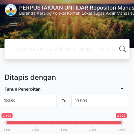
PERPUSTAKAAN UNTIDAR Repositori Mahasi
Beranda Katalog Koleksi Konten Lokal Tugas Akhir Mahasiswa
Ditapis dengan
Tahun Penerbitan
To
1 898
2 026
1 898
1 930
1 962
1 994
2 026