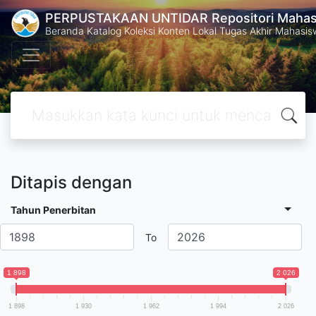
PERPUSTAKAAN UNTIDAR Repositori Mahasi
Beranda Katalog Koleksi Konten Lokal Tugas Akhir Mahasiswa
Ditapis dengan
Tahun Penerbitan
To
1 898
2 026
1 898
1 930
1 962
1 994
2 026