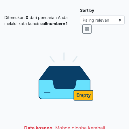
Sort by
Ditemukan
0
dari pencarian Anda
melalui kata kunci:
callnumber=1
Data kosong.
Mohon dicoba kembali